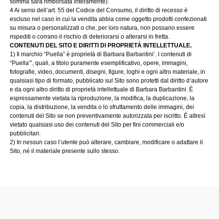
somma sarà rimborsata interamente).
4 Ai sensi dell’art. 55 del Codice del Consumo, il diritto di recesso è
escluso nel caso in cui la vendita abbia come oggetto prodotti confezionati
su misura o personalizzati o che, per loro natura, non possano essere
rispediti o corrano il rischio di deteriorarsi o alterarsi in fretta.
CONTENUTI DEL SITO E DIRITTI DI PROPRIETÀ INTELLETTUALE.
1) Il marchio “Puella” è proprietà di Barbara Barbantini’. I contenuti di
“Puella”’, quali, a titolo puramente esemplificativo, opere, immagini,
fotografie, video, documenti, disegni, figure, loghi e ogni altro materiale, in
qualsiasi tipo di formato, pubblicato sul Sito sono protetti dal diritto d’autore
e da ogni altro diritto di proprietà intellettuale di Barbara Barbantini. È
espressamente vietata la riproduzione, la modifica, la duplicazione, la
copia, la distribuzione, la vendita o lo sfruttamento delle immagini, dei
contenuti del Sito se non preventivamente autorizzata per iscritto. È altresì
vietato qualsiasi uso dei contenuti del Sito per fini commerciali e/o
pubblicitari.
2) In nessun caso l’utente può alterare, cambiare, modificare o adattare il
Sito, né il materiale presente sullo stesso.