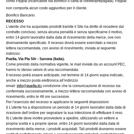
conto Paypal (ricaricabile via bonifico o carta di credito/prepagata). Paypal
non comporta alcun costo aggiuntivo per il cliente.
Bonifico Bancario
.
RECESSO
L’utente che ha acquistato prodotti tramite il Sito ha diritto di recedere dal
contratto concluso, senza alcuna penalità e senza specificarne il motivo,
entro 14 giorni lavorativi dalla data di ricevimento della merce, ove non
diversamente specificato. Il recesso dovrà essere esercitato a mezzo
lettera raccomandata, con avviso di ricevimento, inviata al seguente
indirizzo:
Puella, Via Pia 50r - Savona (Italia).
Come previsto dalla normativa vigente, le mail inviate da un account PEC,
hanno lo stesso valore di una raccomandata.
Il recesso potrà essere anticipato, nel termine di 14 giorni sopra indicato,
anche a mezzo posta elettronica all’indirizzo
email:
info@puella.it
a
condizione che la comunicazione di recesso sia
confermata successivamente, a mezzo lettera raccomandata con avviso di
ricevimento, entro le 48 ore successive.
Per l’esercizio del recesso si applicano le seguenti disposizioni:
I) L’utente ha a disposizione un periodo di 14 giorni lavorativi dalla data di
ricezione dell’ordine per segnalare la sua intenzione di effettuare il reso.
II) L’utente deve inoltre provvedere a spedire, utilizzando un vettore a
propria scelta e a proprie spese, entro 14 giorni lavorativi dalla data di
ricevimento della merce, i prodotti acquistati. Tali prodotti dovranno essere