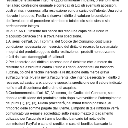
restituiti perfettamente integri e opportunamente imballati, preferibilmente
nella loro confezione originale e corredati di tutti gli eventuali accessori. I
costi e i rischi connessi alla restituzione sono a carico dell’utente. Una volta
ricevuto il prodotto, Puella si riserva il diritto di valutare le condizioni
dell’involucro e di procedere al rimborso totale solo se lo stesso sia
perfettamente integro.
IMPORTANTE: inserire nel pacco del reso una copia della ricevuta
d’acquisto cartacea che si trova nella spedizione.
1 Ai sensi dell’art. 67, II comma, del Codice del Consumo, costituisce
condizione necessaria per l’esercizio del diritto di recesso la sostanziale
integrità del prodotto oggetto della restituzione. I prodotti non dovranno
infatti risultare danneggiati e/o alterati.
2 Per l’esercizio del diritto di recesso non è richiesto che la merce da
restituire sia assicurata contro il furto e i danni accidentali da trasporto.
Tuttavia, poiché il rischio inerente la restituzione della merce grava
sull’acquirente, Puella invita l’acquirente, che intenda esercitare il diritto di
recesso, ad assicurare, a proprie spese, la spedizione per il valore indicato
nell’e-mail di conferma dell’ordine di acquisto.
3 Conformemente all’art. 67, IV comma, del Codice del Consumo, solo
dopo la restituzione del prodotto e solo dopo aver verificato l’adempimento
dei punti (1), (2), (3), Puella procederà, nel minor tempo possibile, al
rimborso delle somme pagate dall’utente. L’importo di tale rimborso verrà
comunicato via e-mail e accreditato sullo stesso mezzo di pagamento
utilizzato per l’acquisto o tramite bonifico bancario (al netto delle
commissioni PayPal e carte di credito. In caso di bonifico bancario la